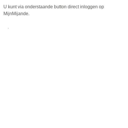
U kunt via onderstaande button direct inloggen op
MijnMijande.
Direct inloggen in MijnMijande