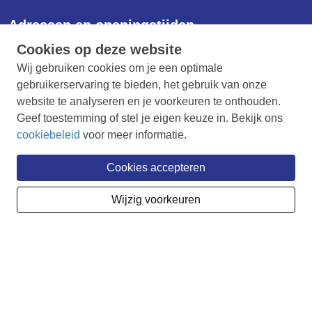
Adressen en openingstijden
Cookies op deze website
Kantoor Denekamp
Wij gebruiken cookies om je een optimale
Ootmarsumsestraat 4a
gebruikerservaring te bieden, het gebruik van onze
7591 EP Denekamp
website te analyseren en je voorkeuren te onthouden.
Geopend op maandag-, dinsdag- en donderdagochtend van
Geef toestemming of stel je eigen keuze in. Bekijk ons
8.30 - 12.00 uur.
cookiebeleid
voor meer informatie.
Kantoor Vriezenveen
Cookies accepteren
Oosteinde 193
7671 AW Vriezenveen
Wijzig voorkeuren
Geopend van maandag t/m donderdag van 8.30 - 16.30 uur
en vrijdag van 8.30 tot 12.00 uur.
Postadres
Mijande Wonen
Postbus 232